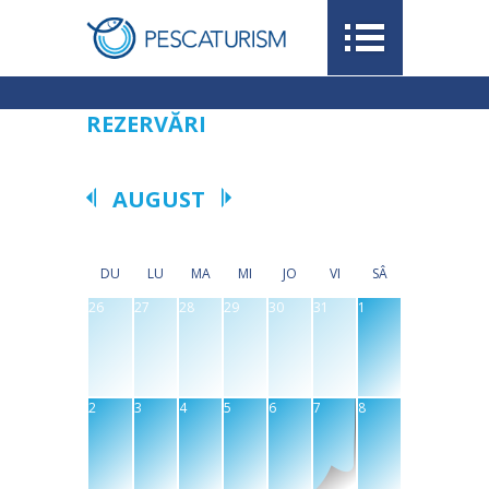
REZERVĂRI
AUGUST
DU
LU
MA
MI
JO
VI
SÂ
26
27
28
29
30
31
1
2
3
4
5
6
7
8